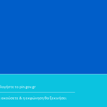
λογήστε το pin.gov.gr
α ακούσετε & η εκφώνηση θα ξεκινήσει