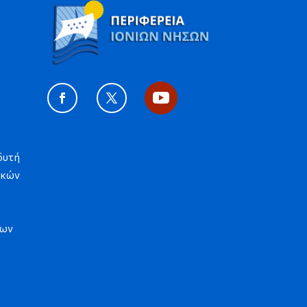
δυτή
ϊκών
λων