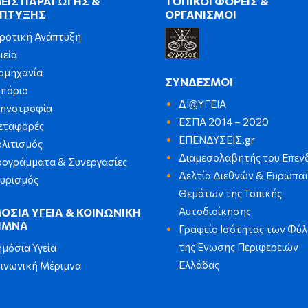
ΕΙΣ ΠΑΡΑΓΩΓΗΣ &
ΤΟΠΙΚΟΙ ΦΟΡΕΙΣ &
ΠΤΥΞΗΣ
ΟΡΓΑΝΙΣΜΟΙ
ροτική Ανάπτυξη
ιεία
ομηχανία
ΣΥΝΔΕΣΜΟΙ
πόριο
ΔΙ@ΥΓΕΙΑ
τηνοτροφία
ΕΣΠΑ 2014 – 2020
εταφορές
ΕΠΕΝΔΥΣΕΙΣ.gr
λιτισμός
Διαμεσολαβητής του Επεν
ογράμματα & Συνεργασίες
Δελτία Διεθνών & Ευρωπα
υρισμός
Θεμάτων της Τοπικής
Αυτοδιοίκησης
ΟΣΙΑ ΥΓΕΙΑ & ΚΟΙΝΩΝΙΚΗ
ΙΜΝΑ
Γραφείο Ισότητας των Φύ
της Ένωσης Περιφερειών
μόσια Υγεία
Ελλάδας
ινωνική Μέριμνα