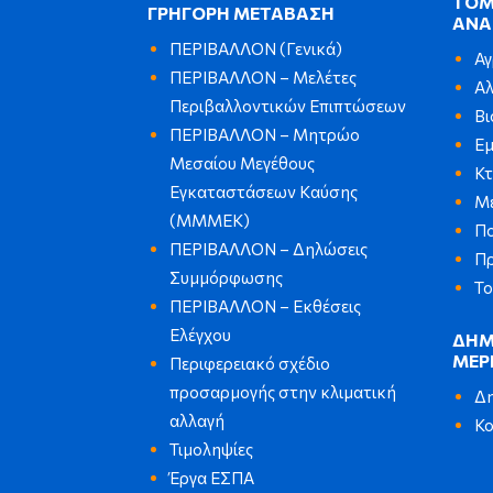
ΤΟΜ
ΓΡΗΓΟΡΗ ΜΕΤΑΒΑΣΗ
ΑΝΑ
ΠΕΡΙΒΑΛΛΟΝ (Γενικά)
Αγ
ΠΕΡΙΒΑΛΛΟΝ – Μελέτες
Αλ
Περιβαλλοντικών Επιπτώσεων
Βι
ΠΕΡΙΒΑΛΛΟΝ – Μητρώο
Εμ
Μεσαίου Μεγέθους
Κ
Εγκαταστάσεων Καύσης
Μ
(ΜΜΜΕΚ)
Πο
ΠΕΡΙΒΑΛΛΟΝ – Δηλώσεις
Πρ
Συμμόρφωσης
Το
ΠΕΡΙΒΑΛΛΟΝ – Εκθέσεις
Ελέγχου
ΔΗΜ
ΜΕΡ
Περιφερειακό σχέδιο
προσαρμογής στην κλιματική
Δη
αλλαγή
Κο
Τιμοληψίες
Έργα ΕΣΠΑ