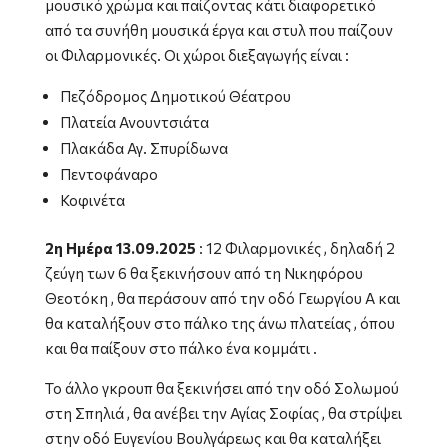
μουσικό χρώμα και παίζοντας κάτι διαφορετικό
από τα συνήθη μουσικά έργα και στυλ που παίζουν
οι Φιλαρμονικές. Οι χώροι διεξαγωγής είναι :
Πεζόδρομος Δημοτικού Θέατρου
Πλατεία Ανουντσιάτα
Πλακάδα Αγ. Σπυρίδωνα
Πεντοφάναρο
Κοφινέτα
2η Ημέρα 13.09.2025
: 12 Φιλαρμονικές , δηλαδή 2
ζεύγη των 6 θα ξεκινήσουν από τη Νικηφόρου
Θεοτόκη , θα περάσουν από την οδό Γεωργίου Α και
θα καταλήξουν στο πάλκο της άνω πλατείας , όπου
και θα παίξουν στο πάλκο ένα κομμάτι .
Το άλλο γκρουπ θα ξεκινήσει από την οδό Σολωμού
στη Σπηλιά , θα ανέβει την Αγίας Σοφίας , θα στρίψει
στην οδό Ευγενίου Βουλγάρεως και θα καταλήξει