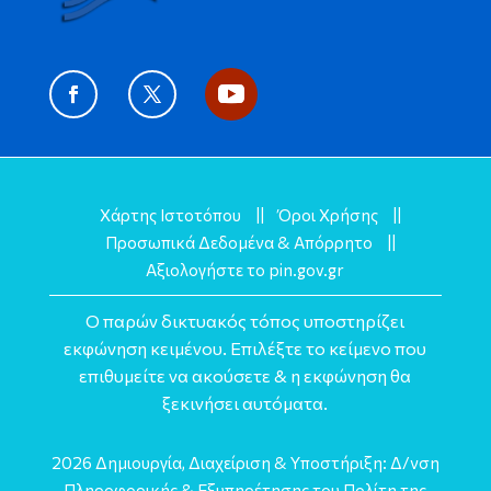
Χάρτης Ιστοτόπου
||
Όροι Χρήσης
||
Προσωπικά Δεδομένα & Απόρρητο
||
Αξιολογήστε το pin.gov.gr
Ο παρών δικτυακός τόπος υποστηρίζει
εκφώνηση κειμένου. Επιλέξτε το κείμενο που
επιθυμείτε να ακούσετε & η εκφώνηση θα
ξεκινήσει αυτόματα.
2026
Δημιουργία, Διαχείριση & Υποστήριξη: Δ/νση
Πληροφορικής & Εξυπηρέτησης του Πολίτη της