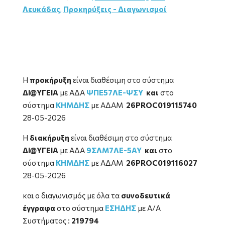
Λευκάδας
,
Προκηρύξεις - Διαγωνισμοί
Η
προκήρυξη
είναι διαθέσιμη στο σύστημα
ΔΙ@ΥΓΕΙΑ
με ΑΔΑ
ΨΠΕ57ΛΕ-ΨΣΥ
και
στο
σύστημα
ΚΗΜΔΗΣ
με ΑΔΑΜ
26PROC019115740
28-05-2026
Η
διακήρυξη
είναι διαθέσιμη στο σύστημα
ΔΙ@ΥΓΕΙΑ
με ΑΔΑ
9ΣΛΜ7ΛΕ-5ΑΥ
και
στο
σύστημα
ΚΗΜΔΗΣ
με ΑΔΑΜ
26PROC019116027
28-05-2026
και ο διαγωνισμός με όλα τα
συνοδευτικά
έγγραφα
στο σύστημα
ΕΣΗΔΗΣ
με Α/Α
Συστήματος :
219794