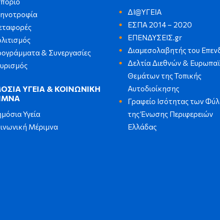
πόριο
ΔΙ@ΥΓΕΙΑ
τηνοτροφία
ΕΣΠΑ 2014 – 2020
εταφορές
ΕΠΕΝΔΥΣΕΙΣ.gr
λιτισμός
Διαμεσολαβητής του Επεν
ογράμματα & Συνεργασίες
Δελτία Διεθνών & Ευρωπα
υρισμός
Θεμάτων της Τοπικής
Αυτοδιοίκησης
ΟΣΙΑ ΥΓΕΙΑ & ΚΟΙΝΩΝΙΚΗ
ΙΜΝΑ
Γραφείο Ισότητας των Φύ
της Ένωσης Περιφερειών
μόσια Υγεία
Ελλάδας
ινωνική Μέριμνα