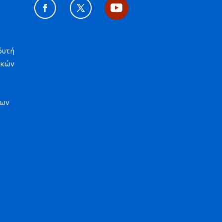
δυτή
ϊκών
λων