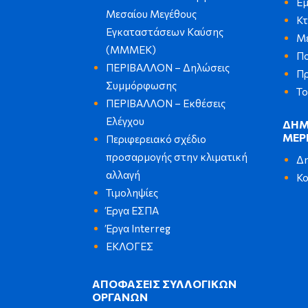
Εμ
Μεσαίου Μεγέθους
Κ
Εγκαταστάσεων Καύσης
Μ
(ΜΜΜΕΚ)
Πο
ΠΕΡΙΒΑΛΛΟΝ – Δηλώσεις
Πρ
Συμμόρφωσης
Το
ΠΕΡΙΒΑΛΛΟΝ – Εκθέσεις
Ελέγχου
ΔΗΜ
ΜΕΡ
Περιφερειακό σχέδιο
προσαρμογής στην κλιματική
Δη
αλλαγή
Κο
Τιμοληψίες
Έργα ΕΣΠΑ
Έργα Interreg
ΕΚΛΟΓΕΣ
ΑΠΟΦΑΣΕΙΣ ΣΥΛΛΟΓΙΚΩΝ
ΟΡΓΑΝΩΝ