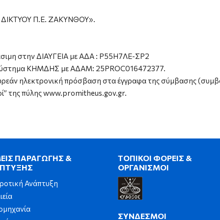
ΔΙΚΤΥΟΥ Π.Ε. ΖΑΚΥΝΘΟΥ».
θέσιμη στην ΔΙΑΥΓΕΙΑ με ΑΔΑ : Ρ55Η7ΛΕ-ΣΡ2
το Σύστημα ΚΗΜΔΗΣ με ΑΔΑΜ: 25PROC016472377.
ωρεάν ηλεκτρονική πρόσβαση στα έγγραφα της σύμβασης (συμβατ
ί” της πύλης www.promitheus.gov.gr.
ΕΙΣ ΠΑΡΑΓΩΓΗΣ &
ΤΟΠΙΚΟΙ ΦΟΡΕΙΣ &
ΠΤΥΞΗΣ
ΟΡΓΑΝΙΣΜΟΙ
ροτική Ανάπτυξη
ιεία
ομηχανία
ΣΥΝΔΕΣΜΟΙ